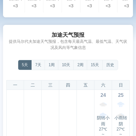
<3
<3
<3
<3
<3
<3
<3
加途天气预报
提供马尔代夫加途天气预报，包含每天最高气温、最低气温、天气状
况及风向等气象信息
5天
7天
1周
10天
2周
15天
历史
一
二
三
四
五
六
日
24
25
阴转小
小雨转
雨
阴
27℃
27℃
～
～