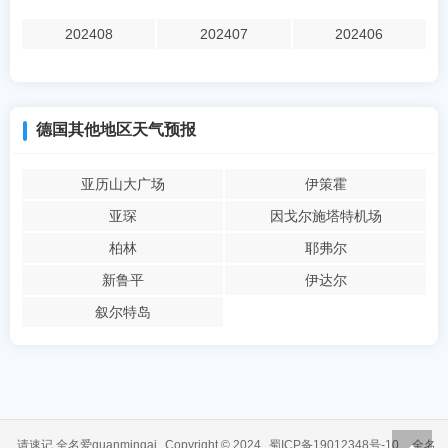
202408
202407
202406
德国其他地区天气预报
亚历山大广场
伊策霍
亚琛
因戈尔施塔特机场
柏林
耶弗尔
新鲁平
伊达尔
叙尔特岛
请速记 全名爱quanmingai
Copyright © 2024
蜀ICP备19012348号-10
全名