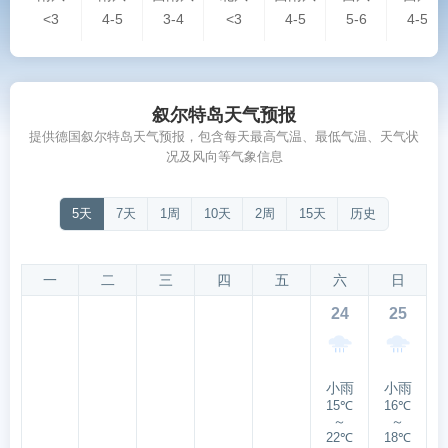
<3
4-5
3-4
<3
4-5
5-6
4-5
叙尔特岛天气预报
提供德国叙尔特岛天气预报，包含每天最高气温、最低气温、天气状
况及风向等气象信息
5天
7天
1周
10天
2周
15天
历史
一
二
三
四
五
六
日
24
25
小雨
小雨
15℃
16℃
～
～
22℃
18℃