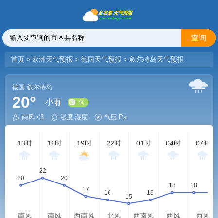
查询
首页
>
欧洲天气预报
>
德国天气预报
>
叙尔特岛天气预报
德国
叙尔特岛
20°
小雨
南风 <3
湿度 湿度
气压 Pa
优
13时
16时
19时
22时
01时
04时
07时
南风
南风
西南风
北风
西南风
西风
西风