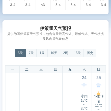
3-4
3-4
<3
3-4
3-4
3-4
3-4
伊策霍天气预报
提供德国伊策霍天气预报，包含每天最高气温、最低气温、天气状况
及风向等气象信息
5天
7天
1周
10天
2周
15天
历史
一
二
三
四
五
六
日
24
25
小雨
小雨转
15℃
晴
～
11℃
28℃
～