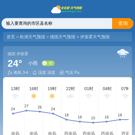
查询
首页
>
欧洲天气预报
>
德国天气预报
>
伊策霍天气预报
德国
伊策霍
24°
小雨
南风 3-4
湿度 湿度
气压 Pa
优
13时
16时
19时
22时
01时
04时
07时
南风
南风
南风
西南风
西南风
西南风
西风