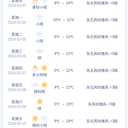
星期天
8℃ ～ 14℃
东北风转微风 <3级
2024-03-03
雾转小雨
星期一
10℃ ～ 11℃
东北风转微风 <3级
2024-03-04
小雨
星期二
6℃ ～ 12℃
东北风转微风 <3级
2024-03-05
小雨
星期三
4℃ ～ 11℃
东北风转微风 <3级
2024-03-06
阴
星期四
5℃ ～ 12℃
东北风转微风 <3级
2024-03-07
多云转晴
星期五
4℃ ～ 12℃
东北风转微风 <3级
2024-03-08
阴转晴
星期六
5℃ ～ 13℃
东风转微风 <3级
2024-03-09
晴
星期天
8℃ ～ 14℃
东北风转微风 <3级
2024-03-10
晴转小雨