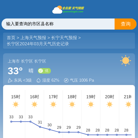
查询
首页
>
上海天气预报
>
长宁天气预报
>
长宁区2024年03月天气历史记录
上海市
长宁区
长宁区
33°
晴
东风 <3级
湿度 62%
气压 1006 Pa
优
15时
16时
17时
18时
19时
20时
21时