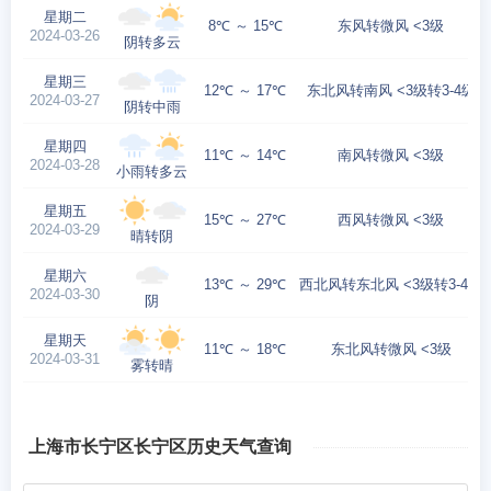
星期二
8℃ ～ 15℃
东风转微风 <3级
2024-03-26
阴转多云
星期三
12℃ ～ 17℃
东北风转南风 <3级转3-4级
2024-03-27
阴转中雨
星期四
11℃ ～ 14℃
南风转微风 <3级
2024-03-28
小雨转多云
星期五
15℃ ～ 27℃
西风转微风 <3级
2024-03-29
晴转阴
星期六
13℃ ～ 29℃
西北风转东北风 <3级转3-4级
2024-03-30
阴
星期天
11℃ ～ 18℃
东北风转微风 <3级
2024-03-31
雾转晴
上海市长宁区长宁区历史天气查询