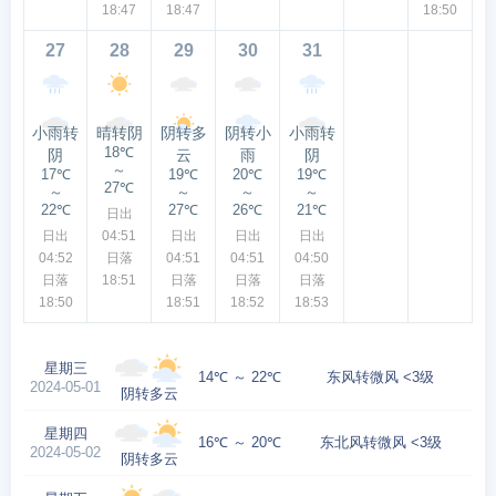
18:47
18:47
18:50
27
28
29
30
31
小雨转
晴转阴
阴转多
阴转小
小雨转
18℃
阴
云
雨
阴
～
17℃
19℃
20℃
19℃
27℃
～
～
～
～
22℃
27℃
26℃
21℃
日出
日出
04:51
日出
日出
日出
04:52
日落
04:51
04:51
04:50
日落
18:51
日落
日落
日落
18:50
18:51
18:52
18:53
星期三
14℃ ～ 22℃
东风转微风 <3级
2024-05-01
阴转多云
星期四
16℃ ～ 20℃
东北风转微风 <3级
2024-05-02
阴转多云