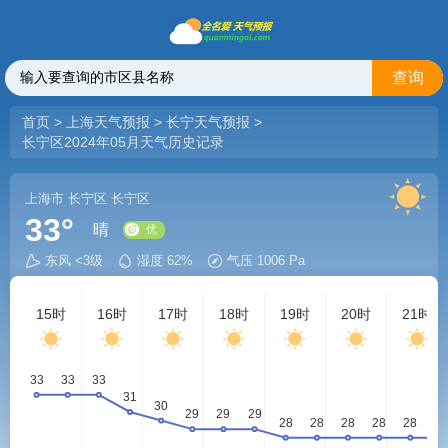
查询
首页
>
上海天气预报
>
长宁天气预报
>
长宁区2024年05月天气历史记录
上海市
长宁区
长宁区
33°
晴
东风 <3级
湿度 62%
气压 1006 Pa
优
15时
16时
17时
18时
19时
20时
21时