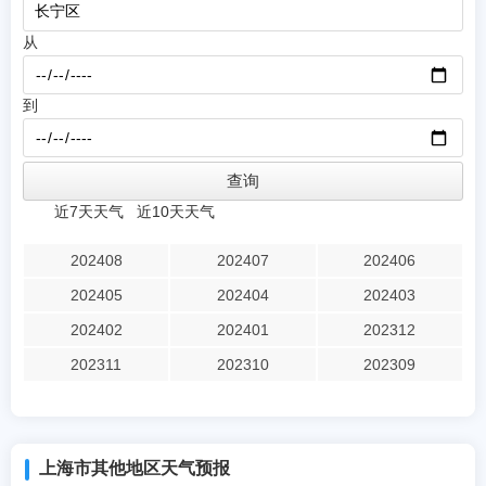
从
到
近7天天气
近10天天气
202408
202407
202406
202405
202404
202403
202402
202401
202312
202311
202310
202309
上海市其他地区天气预报