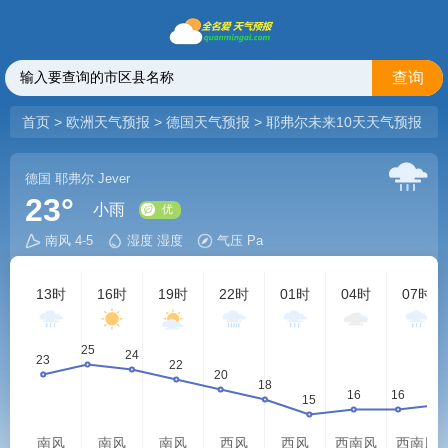
查询
首页
>
欧洲天气预报
>
德国天气预报
>
耶弗尔未来10天天气预报
德国
耶弗尔
Jever
23°
小雨
南风 4-5
湿度 湿度
气压 Pa
优
13时
16时
19时
22时
01时
04时
07时
南风
南风
南风
西风
西风
西南风
西南风