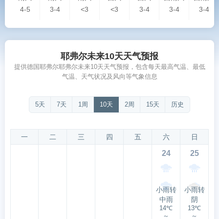
4-5
3-4
<3
<3
3-4
3-4
3-4
耶弗尔未来10天天气预报
提供德国耶弗尔耶弗尔未来10天天气预报，包含每天最高气温、最低
气温、天气状况及风向等气象信息
5天
7天
1周
10天
2周
15天
历史
一
二
三
四
五
六
日
24
25
小雨转
小雨转
中雨
阴
14℃
13℃
～
～