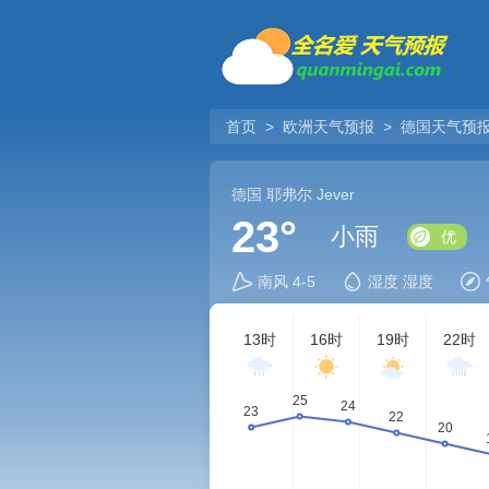
首页
>
欧洲天气预报
>
德国天气预
德国
耶弗尔
Jever
23°
小雨
优
南风 4-5
湿度 湿度
13时
16时
19时
22时