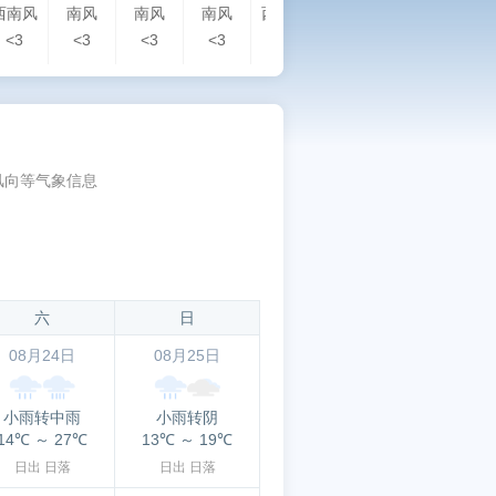
西南风
南风
南风
南风
西南风
西南风
西南风
西
<3
<3
<3
<3
3-4
3-4
<3
<3
风向等气象信息
六
日
08月24日
08月25日
小雨转中雨
小雨转阴
14℃
～
27℃
13℃
～
19℃
日出
日落
日出
日落