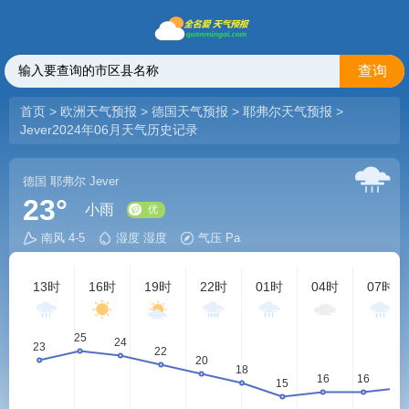
查询
首页
>
欧洲天气预报
>
德国天气预报
>
耶弗尔天气预报
>
Jever2024年06月天气历史记录
德国
耶弗尔
Jever
23°
小雨
南风 4-5
湿度 湿度
气压 Pa
优
13时
16时
19时
22时
01时
04时
07时