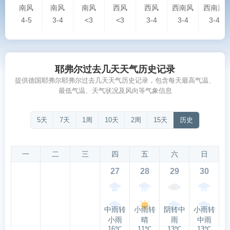
南风
南风
南风
西风
西风
西南风
西南风
4-5
3-4
<3
<3
3-4
3-4
3-4
耶弗尔过去几天天气历史记录
提供德国耶弗尔耶弗尔过去几天天气历史记录，包含每天最高气温、
最低气温、天气状况及风向等气象信息
5天
7天
1周
10天
2周
15天
历史
一
二
三
四
五
六
日
27
28
29
30
中雨转
小雨转
阴转中
小雨转
小雨
晴
雨
中雨
16℃
11℃
13℃
13℃