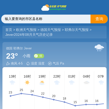
查询
首页
>
欧洲天气预报
>
德国天气预报
>
耶弗尔天气预报
>
Jever2024年08月天气历史记录
德国
耶弗尔
Jever
23°
小雨
南风 4-5
湿度 湿度
气压 Pa
优
13时
16时
19时
22时
01时
04时
07时