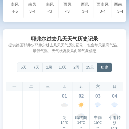
南风
南风
南风
西风
西风
西南风
西南风
4-5
3-4
<3
<3
3-4
3-4
3-4
耶弗尔过去几天天气历史记录
提供德国耶弗尔耶弗尔过去几天天气历史记录，包含每天最高气温、
最低气温、天气状况及风向等气象信息
5天
7天
1周
10天
2周
15天
历史
一
二
三
四
五
六
日
01
02
03
04
阴
晴转阴
中雨
小雨转
14℃
14℃
15℃
阴
～
～
～
14℃