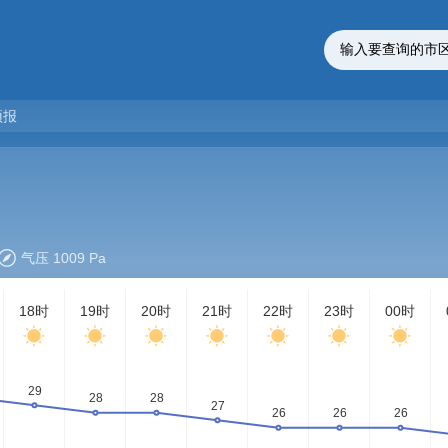
预报
气压 1009 Pa
18时
19时
20时
21时
22时
23时
00时