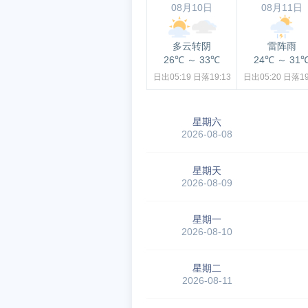
08月10日
08月11日
多云转阴
雷阵雨
26℃
～
33℃
24℃
～
31
日出05:19
日落19:13
日出05:20
日落19
星期六
2026-08-08
星期天
2026-08-09
星期一
2026-08-10
星期二
2026-08-11