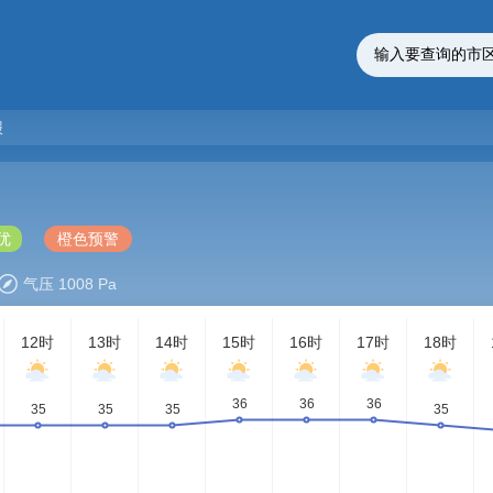
报
优
橙色预警
气压 1008 Pa
12时
13时
14时
15时
16时
17时
18时