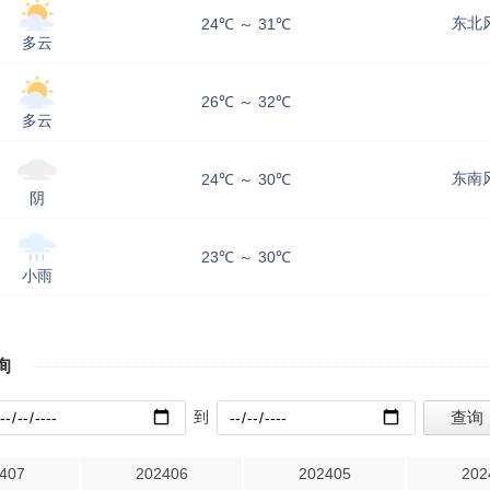
东北风
24℃ ～ 31℃
多云
26℃ ～ 32℃
多云
东南风
24℃ ～ 30℃
阴
23℃ ～ 30℃
小雨
询
到
407
202406
202405
202