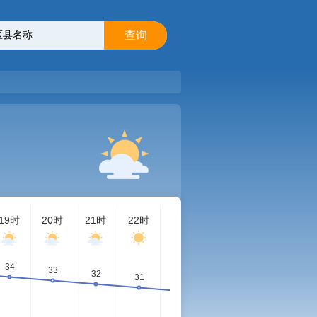
查询
19时
20时
21时
22时
23时
00时
01时
02