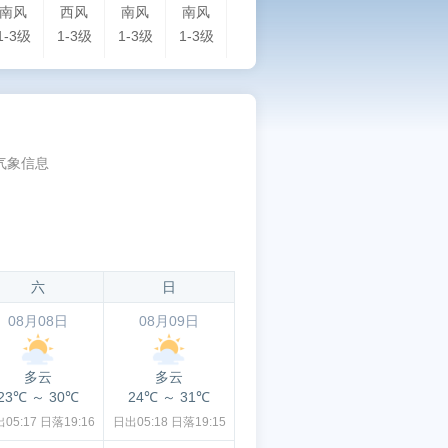
南风
西风
南风
南风
南风
南风
西南风
西
1-3级
1-3级
1-3级
1-3级
1-3级
1-3级
1-3级
1-
气象信息
六
日
08月08日
08月09日
多云
多云
23℃
～
30℃
24℃
～
31℃
05:17
日落19:16
日出05:18
日落19:15