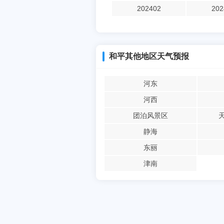
202402
202
和平其他地区天气预报
河东
河西
团泊风景区
静海
东丽
津南