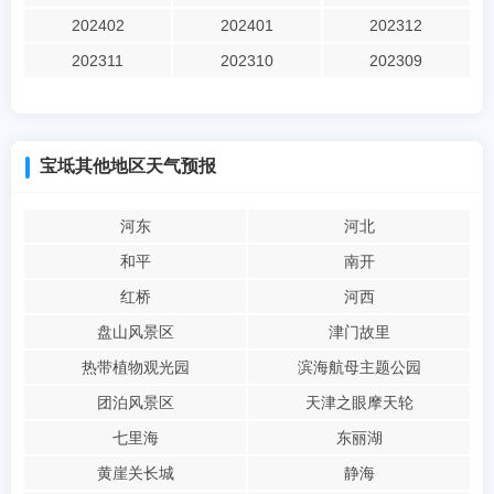
202402
202401
202312
202311
202310
202309
宝坻其他地区天气预报
河东
河北
和平
南开
红桥
河西
盘山风景区
津门故里
热带植物观光园
滨海航母主题公园
团泊风景区
天津之眼摩天轮
七里海
东丽湖
黄崖关长城
静海