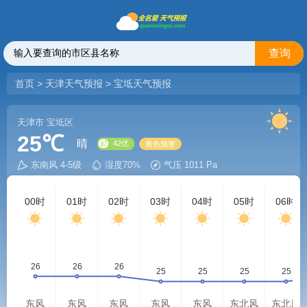
查询
首页
>
天津天气预报
>
宝坻天气预报
天津市
宝坻区
25℃
晴
东南风 4-5级
湿度70%
气压 1011 Pa
42优
黄色预警
00时
01时
02时
03时
04时
05时
06时
东风
东风
东风
东风
东风
东北风
东北风