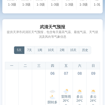
1-3级
1-3级
1-3级
1-3级
1-3级
1-3级
1-3级
武清天气预报
提供天津市武清区天气预报，包含每天最高气温、最低气温、天气状
况及风向等气象信息
5天
7天
1周
10天
2周
15天
历史
一
二
三
四
五
六
日
06
07
08
09
雷阵雨
多云
多云
26℃
24℃
24℃
阴转多
～
～
～