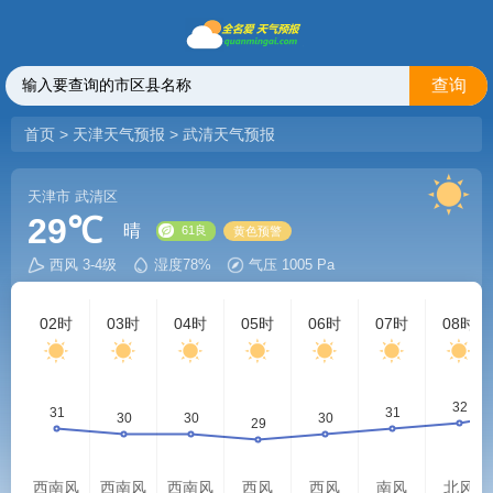
查询
首页
>
天津天气预报
>
武清天气预报
天津市
武清区
29℃
晴
西风 3-4级
湿度78%
气压 1005 Pa
61良
黄色预警
02时
03时
04时
05时
06时
07时
08时
西南风
西南风
西南风
西风
西风
南风
北风