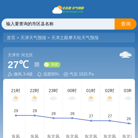
查询
首页
>
天津天气预报
>
天津之眼摩天轮天气预报
天津市
河北区
27℃
阴
微风 3-4级
湿度80%
气压 1015 Pa
35优
21时
22时
23时
00时
01时
02时
03时
东风
东风
东北风
东北风
东北风
东北风
东北风