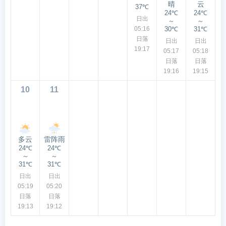
晴
云
37℃
24℃
24℃
日出
～
～
05:16
30℃
31℃
日落
日出
日出
19:17
05:17
05:18
日落
日落
19:16
19:15
10
11
多云
雷阵雨
24℃
24℃
～
～
31℃
31℃
日出
日出
05:19
05:20
日落
日落
19:13
19:12