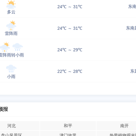
东南
24℃ ～ 31℃
多云
东南风
24℃ ～ 31℃
雷阵雨
24℃ ～ 29℃
雷阵雨转小雨
东
22℃ ～ 28℃
小雨
预报
河北
和平
南开
盘山风景区
津门故里
热带植物观光