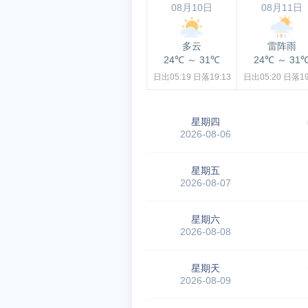
08月10日
08月11日
多云
雷阵雨
24℃
～
31℃
24℃
～
31
日出05:19
日落19:13
日出05:20
日落19
星期四
2026-08-06
星期五
2026-08-07
星期六
2026-08-08
星期天
2026-08-09