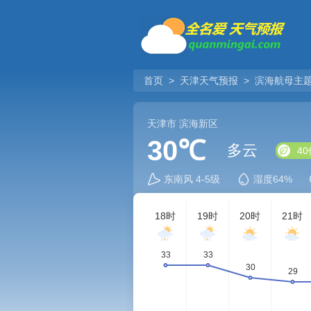
首页
>
天津天气预报
>
滨海航母主
天津市
滨海新区
30℃
多云
40
东南风 4-5级
湿度64%
18时
19时
20时
21时