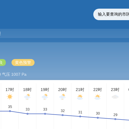
报
良
黄色预警
气压 1007 Pa
17时
18时
19时
20时
21时
22时
23时