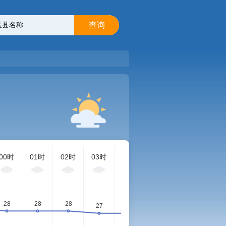
查询
00时
01时
02时
03时
04时
05时
06时
07