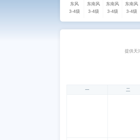
东风
东南风
东南风
东南风
3-4级
3-4级
3-4级
3-4级
提供天
一
二