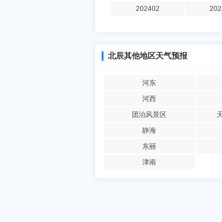
202402
202
北辰其他地区天气预报
河东
河西
团泊风景区
静海
东丽
津南