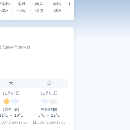
东南风
南风
南风
南风
东南风
东风
东北风
东
<3级
<3级
<3级
<3级
<3级
<3级
<3级
<3
及风向等气象信息
六
日
11月04日
11月05日
晴转小雨
中雨转阴
11℃
～
19℃
5℃
～
12℃
06:40
日落17:07
日出06:42
日落17:06