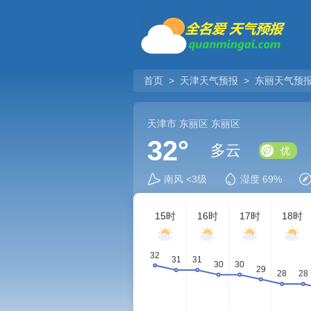
首页
>
天津天气预报
>
东丽天气预
天津市
东丽区
东丽区
32°
多云
优
南风 <3级
湿度 69%
15时
16时
17时
18时