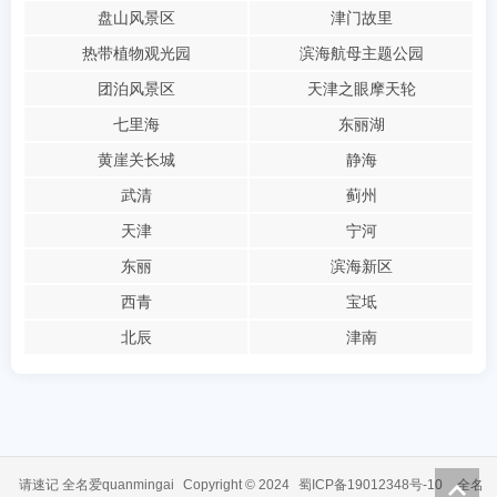
盘山风景区
津门故里
热带植物观光园
滨海航母主题公园
团泊风景区
天津之眼摩天轮
七里海
东丽湖
黄崖关长城
静海
武清
蓟州
天津
宁河
东丽
滨海新区
西青
宝坻
北辰
津南
请速记 全名爱quanmingai
Copyright © 2024
蜀ICP备19012348号-10
全名