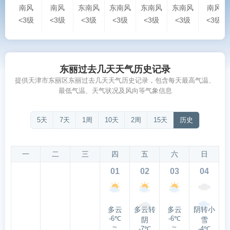
南风
南风
东南风
东南风
东南风
东南风
南风
<3级
<3级
<3级
<3级
<3级
<3级
<3级
东丽过去几天天气历史记录
提供天津市东丽区东丽过去几天天气历史记录，包含每天最高气温、
最低气温、天气状况及风向等气象信息
5天
7天
1周
10天
2周
15天
历史
一
二
三
四
五
六
日
01
02
03
04
多云
多云转
多云
阴转小
-6℃
-6℃
阴
雪
～
～
-7℃
-4℃