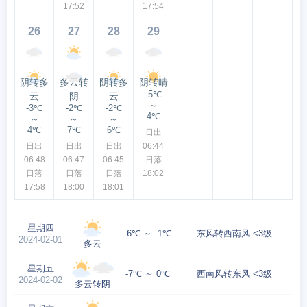
17:52
17:54
26
27
28
29
阴转多
多云转
阴转多
阴转晴
-5℃
云
阴
云
～
-3℃
-2℃
-2℃
4℃
～
～
～
4℃
7℃
6℃
日出
日出
日出
日出
06:44
06:48
06:47
06:45
日落
日落
日落
日落
18:02
17:58
18:00
18:01
星期四
-6℃ ～ -1℃
东风转西南风 <3级
2024-02-01
多云
星期五
-7℃ ～ 0℃
西南风转东风 <3级
2024-02-02
多云转阴