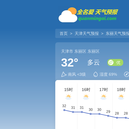
首页
>
天津天气预报
>
东丽天气预
天津市
东丽区
东丽区
32°
多云
优
南风 <3级
湿度 69%
15时
16时
17时
18时